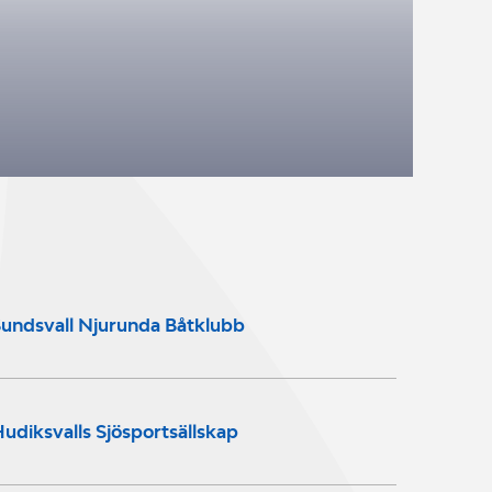
undsvall Njurunda Båtklubb
udiksvalls Sjösportsällskap