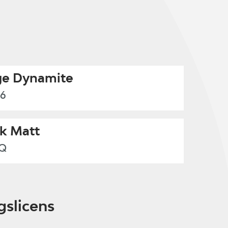
e Dynamite
6
k Matt
XQ
gslicens