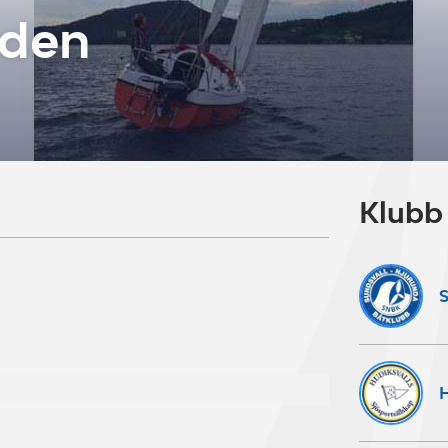
den
Klubb
S
H