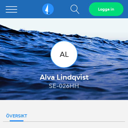
Visa
Logga in
Sailarena
sökfält
AL
Alva Lindqvist
SE-026HH
ÖVERSIKT