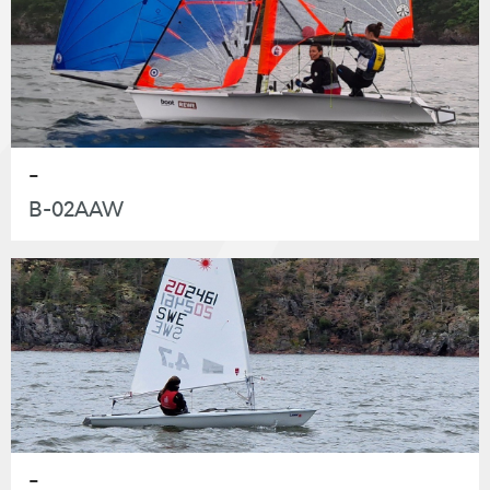
-
B-02AAW
-