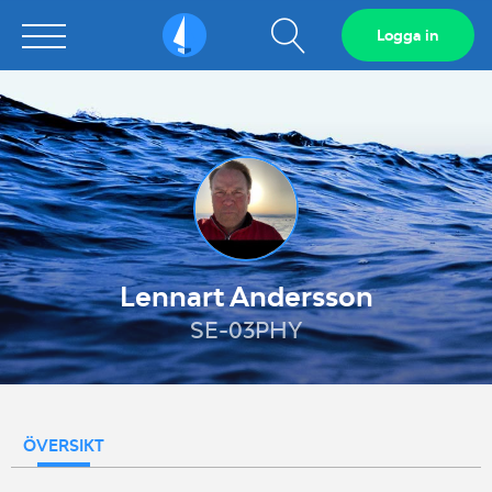
Visa
Logga in
Sailarena
sökfält
Lennart Andersson
SE-03PHY
ÖVERSIKT