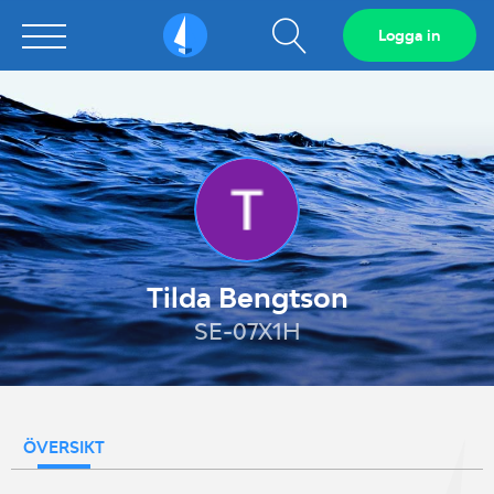
Visa
Logga in
Sailarena
sökfält
Tilda Bengtson
SE-07X1H
ÖVERSIKT