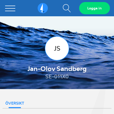
Visa
Logga in
Sailarena
sökfält
JS
Jan-Olov Sandberg
SE-011X0
ÖVERSIKT