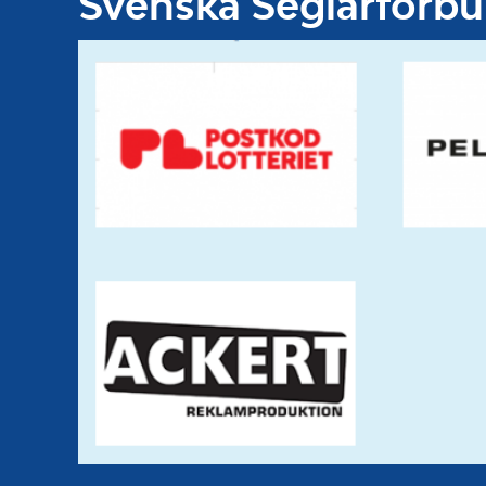
Svenska Seglarförb