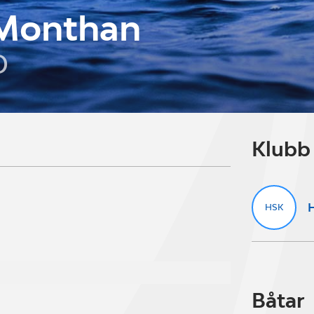
 Monthan
D
Klubb
H
HSK
Båtar