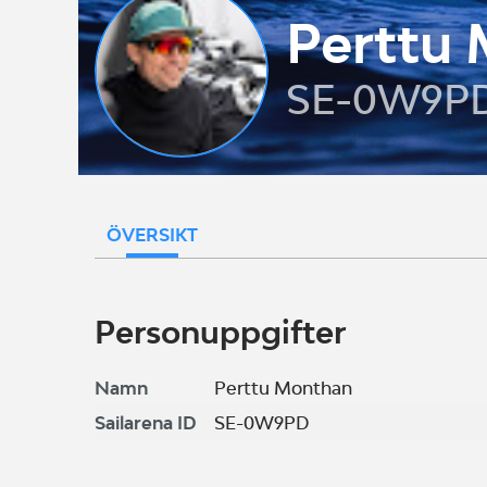
Perttu
SE-0W9P
ÖVERSIKT
Personuppgifter
Namn
Perttu Monthan
Sailarena ID
SE-0W9PD