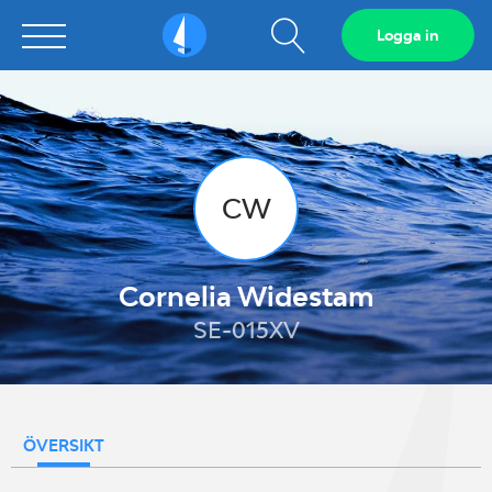
Visa
Logga in
Sailarena
sökfält
CW
Cornelia Widestam
SE-015XV
ÖVERSIKT