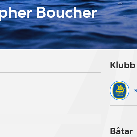
opher Boucher
Klubb
S
Båtar