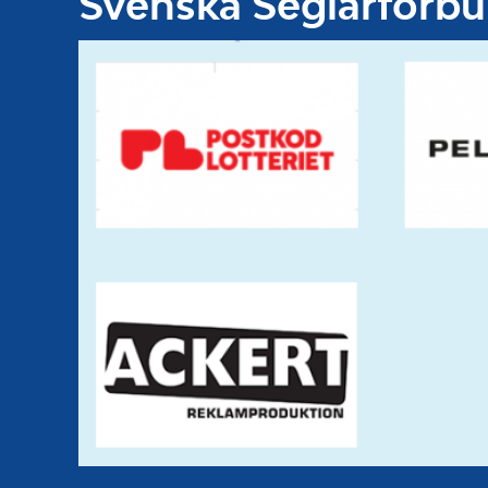
Svenska Seglarförb