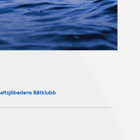
altsjöbadens Båtklubb