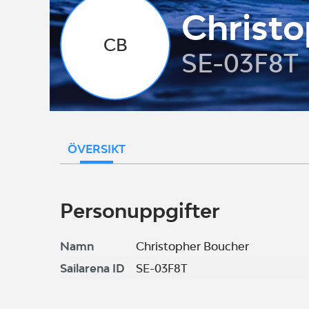
Christ
CB
SE-03F8T
ÖVERSIKT
Personuppgifter
Namn
Christopher Boucher
Sailarena ID
SE-03F8T