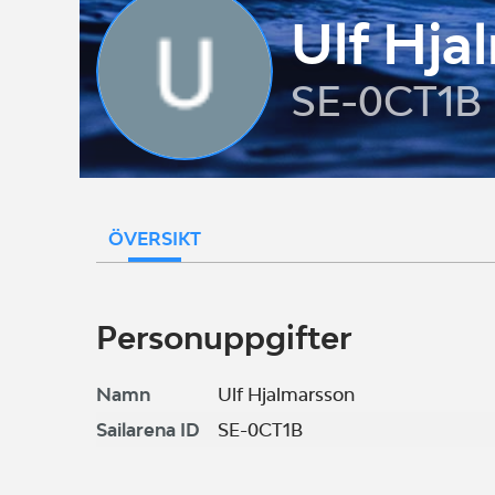
Ulf Hja
SE-0CT1B
ÖVERSIKT
Personuppgifter
Namn
Ulf Hjalmarsson
Sailarena ID
SE-0CT1B