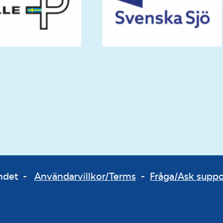
bundet -
Användarvillkor/Terms
-
Fråga/Ask supp