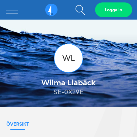
Visa
Logga in
Sailarena
sökfält
WL
Wilma Liabäck
SE-0X29E
ÖVERSIKT