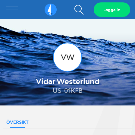
Visa
Logga in
Sailarena
sökfält
VW
Vidar Westerlund
US-01KFB
ÖVERSIKT