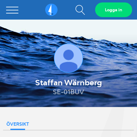
Visa
Logga in
Sailarena
sökfält
Staffan Wärnberg
SE-01BUV
ÖVERSIKT