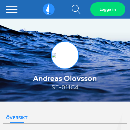
Visa
Logga in
Sailarena
sökfält
Andreas Olovsson
SE-011C4
ÖVERSIKT