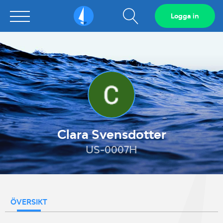
Visa
Logga in
Sailarena
sökfält
Clara Svensdotter
US-0007H
ÖVERSIKT