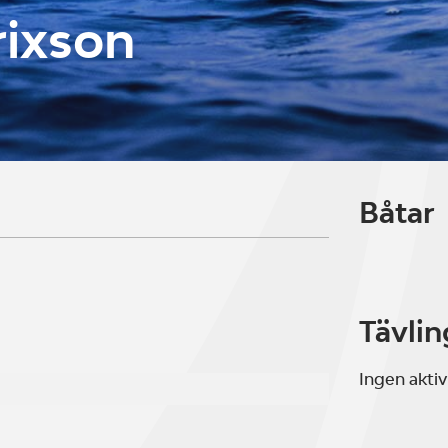
rixson
Båtar
Tävlin
Ingen aktiv