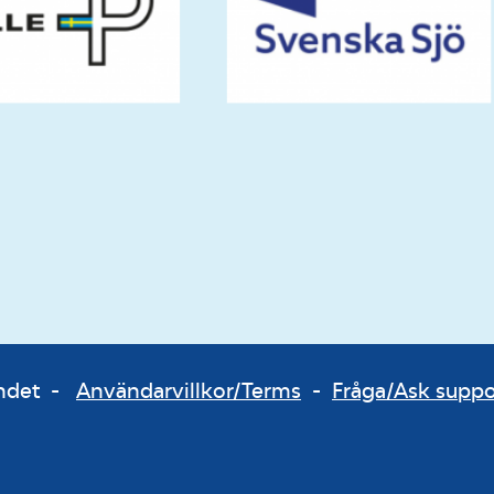
bundet -
Användarvillkor/Terms
-
Fråga/Ask supp