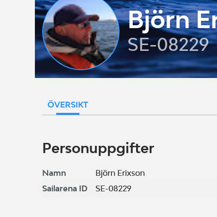
Björn E
SE-08229
ÖVERSIKT
Personuppgifter
Namn
Björn Erixson
Sailarena ID
SE-08229