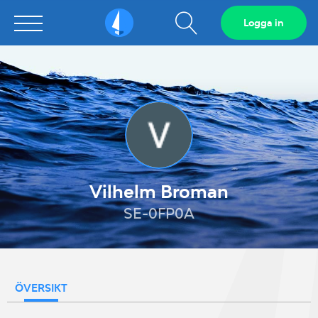
Visa
Logga in
Sailarena
sökfält
Vilhelm Broman
SE-0FP0A
ÖVERSIKT