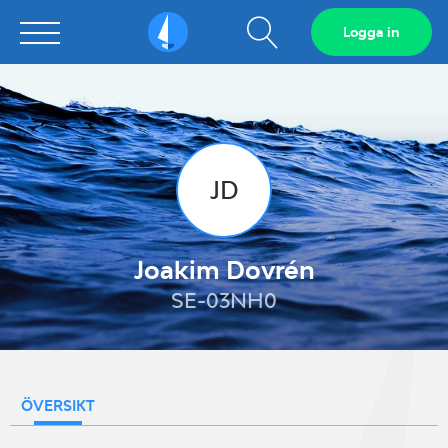
Visa
Logga in
Sailarena
sökfält
JD
Joakim Dovrén
SE-03NH0
ÖVERSIKT