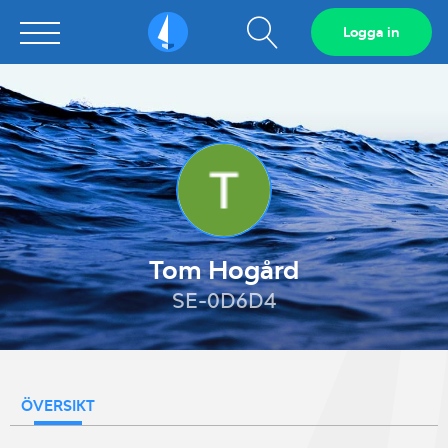
Visa
Logga in
Sailarena
sökfält
Tom Hogård
SE-0D6D4
ÖVERSIKT