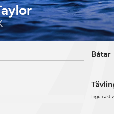
aylor
K
Båtar
Tävlin
Ingen aktiv