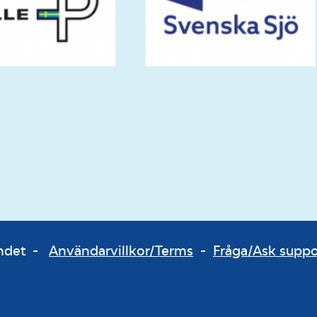
bundet -
Användarvillkor/Terms
-
Fråga/Ask supp