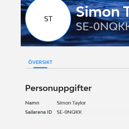
Simon T
ST
SE-0NQK
ÖVERSIKT
Personuppgifter
Namn
Simon Taylor
Sailarena ID
SE-0NQKK