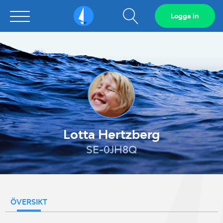
Visa
Logga in
Sailarena
sökfält
Lotta Hertzberg
SE-0JH8Q
ÖVERSIKT