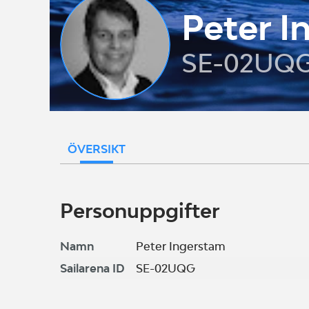
Peter I
SE-02UQ
ÖVERSIKT
Personuppgifter
Namn
Peter Ingerstam
Sailarena ID
SE-02UQG