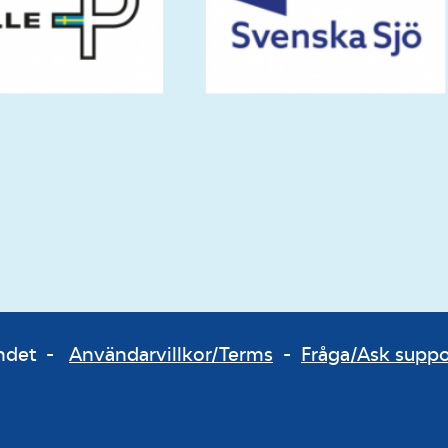
bundet -
Användarvillkor/Terms
-
Fråga/Ask supp