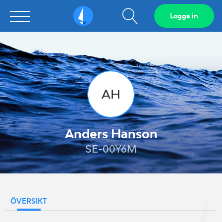
Visa
Logga in
Sailarena
sökfält
AH
Anders Hanson
SE-00Y6M
ÖVERSIKT