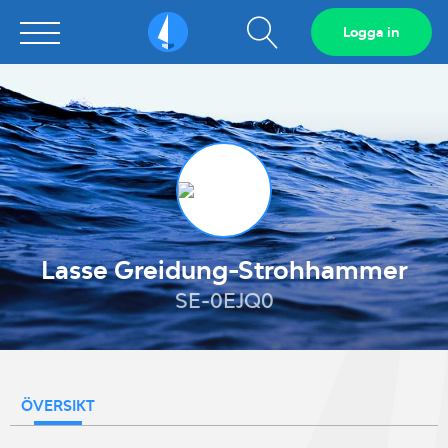
Visa
Logga in
Sailarena
sökfält
Lasse Greidung-Strohhammer
SE-0EJQ0
ÖVERSIKT