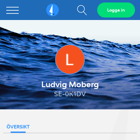
Visa
Logga in
Sailarena
sökfält
Ludvig Moberg
SE-0K1DV
ÖVERSIKT