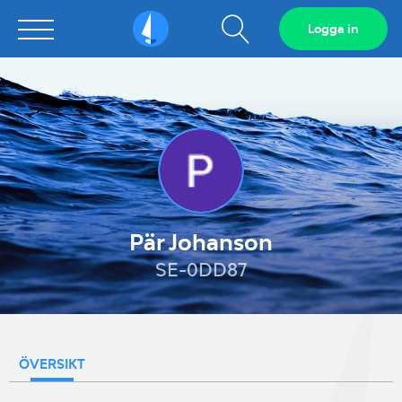
Visa
Logga in
Sailarena
sökfält
Pär Johanson
SE-0DD87
ÖVERSIKT