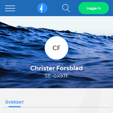
Visa
Logga in
Sailarena
sökfält
CF
Christer Forsblad
SE-0X57F
ÖVERSIKT