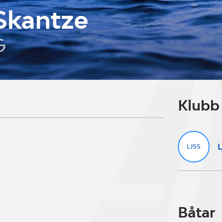
Skantze
G
Klubb
L
LJSS
Båtar