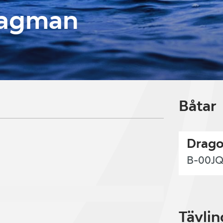
Hagman
Båtar
Drago
B-00J
Tävlin