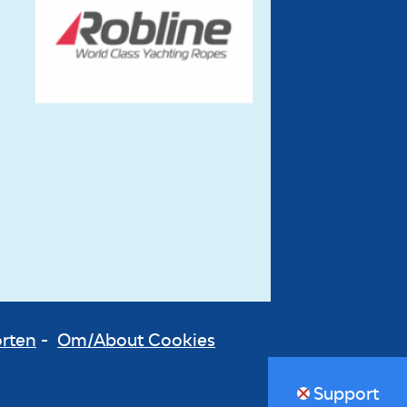
orten
-
Om/About Cookies
Support