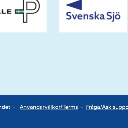
bundet -
Användarvillkor/Terms
-
Fråga/Ask supp