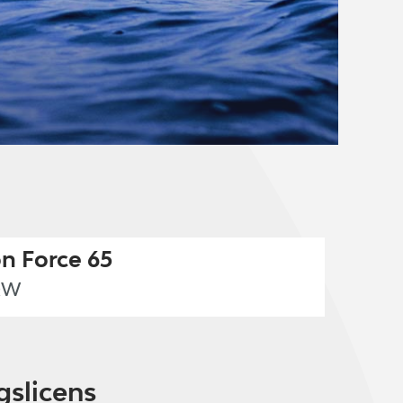
n Force 65
QW
gslicens