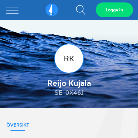
Visa
Logga in
Sailarena
sökfält
RK
Reijo Kujala
SE-0X46J
ÖVERSIKT