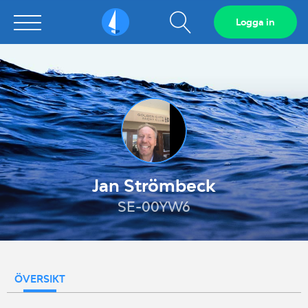
Visa
Logga in
Sailarena
sökfält
Jan Strömbeck
SE-00YW6
ÖVERSIKT