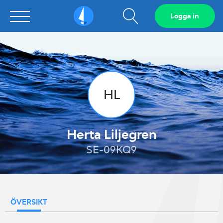
Visa
Logga in
Sailarena
sökfält
HL
Herta Liljegren
SE-09KQ9
ÖVERSIKT