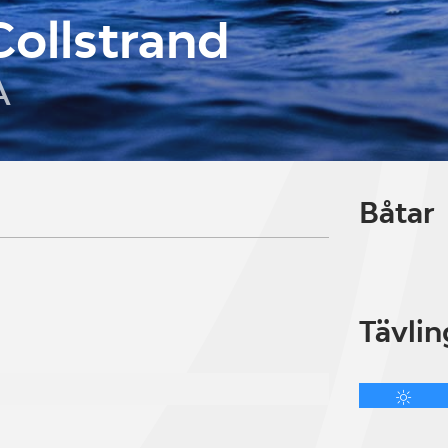
ollstrand
A
Båtar
Tävlin