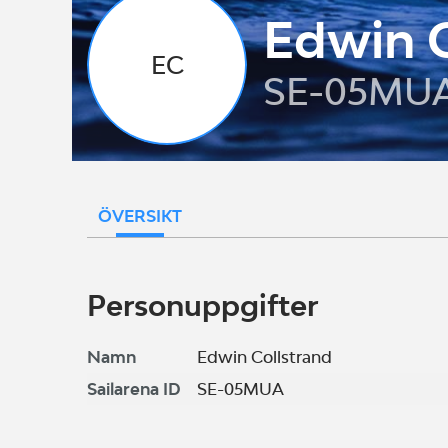
Edwin C
EC
SE-05MU
ÖVERSIKT
Personuppgifter
Namn
Edwin Collstrand
Sailarena ID
SE-05MUA