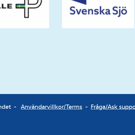
bundet -
Användarvillkor/Terms
-
Fråga/Ask supp