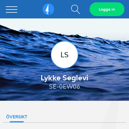
Visa
Logga in
Sailarena
sökfält
LS
Lykke Seglevi
SE-0EW06
ÖVERSIKT