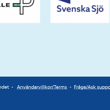
bundet -
Användarvillkor/Terms
-
Fråga/Ask supp