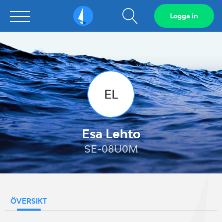
Visa
Logga in
Sailarena
sökfält
EL
Esa Lehto
SE-08U0M
ÖVERSIKT