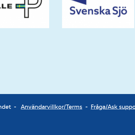
bundet -
Användarvillkor/Terms
-
Fråga/Ask supp