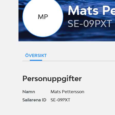
Mats P
MP
SE-09PXT
ÖVERSIKT
Personuppgifter
Namn
Mats Pettersson
Sailarena ID
SE-09PXT