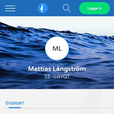
Visa
Logga in
Sailarena
sökfält
ML
Mattias Långström
SE-0BYQT
ÖVERSIKT