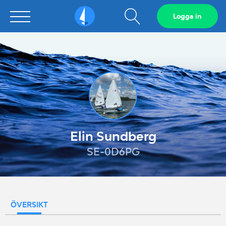
Visa
Logga in
Sailarena
sökfält
Elin Sundberg
SE-0D6PG
ÖVERSIKT