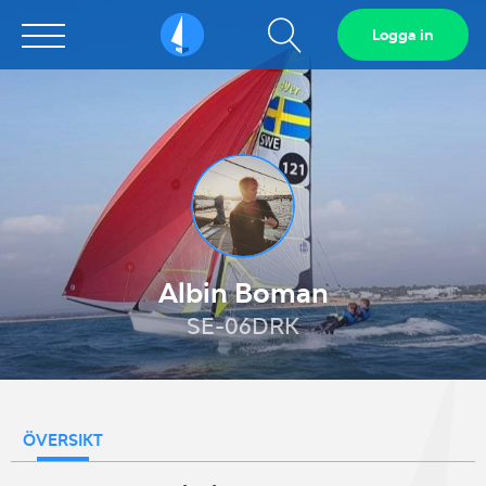
Visa
Logga in
Sailarena
sökfält
Albin Boman
SE-06DRK
ÖVERSIKT