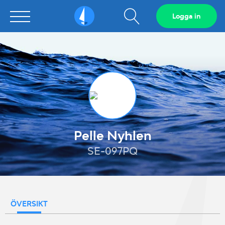
Visa
Logga in
Sailarena
sökfält
Pelle Nyhlen
SE-097PQ
ÖVERSIKT