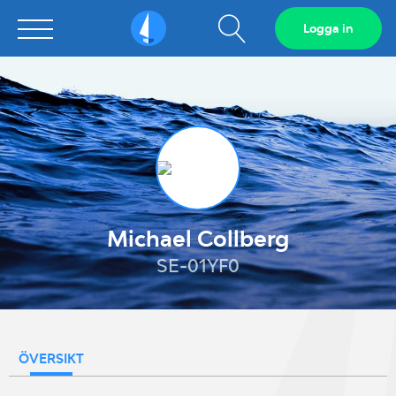
Visa
Logga in
Sailarena
sökfält
Michael Collberg
SE-01YF0
ÖVERSIKT