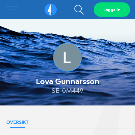
Visa
Logga in
Sailarena
sökfält
Lova Gunnarsson
SE-0M449
ÖVERSIKT