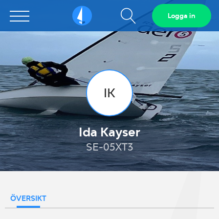
Visa
Logga in
Sailarena
sökfält
IK
Ida Kayser
SE-05XT3
ÖVERSIKT