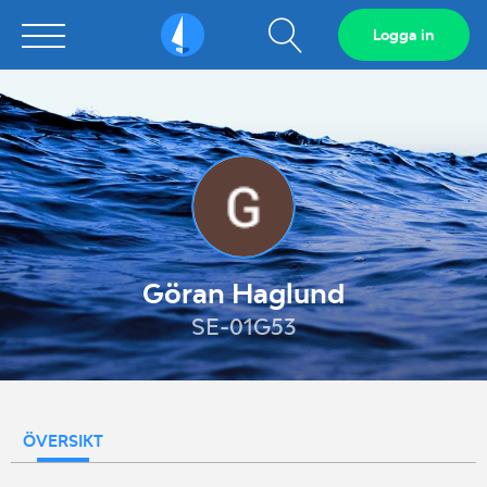
Visa
Logga in
Sailarena
sökfält
Göran Haglund
SE-01G53
ÖVERSIKT