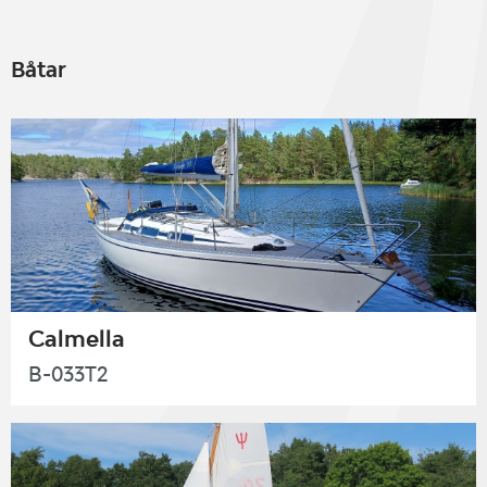
Båtar
Calmella
B-033T2