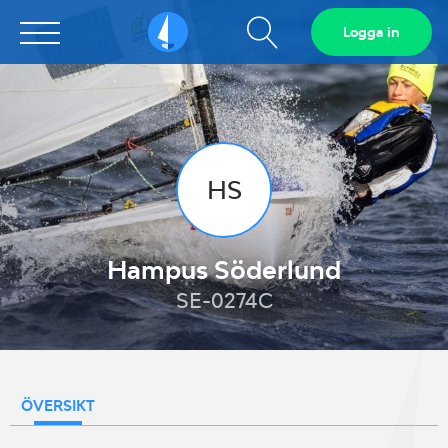
Visa
Logga in
Sailarena
sökfält
HS
Hampus Söderlund
SE-0274C
ÖVERSIKT