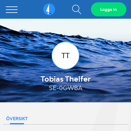
Visa
Logga in
Sailarena
sökfält
TT
Tobias Thelfer
SE-0GWBA
ÖVERSIKT