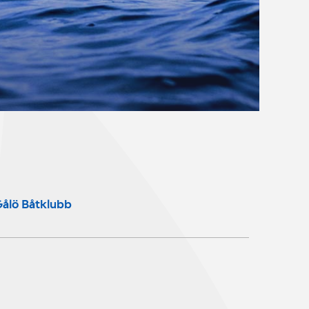
ålö Båtklubb