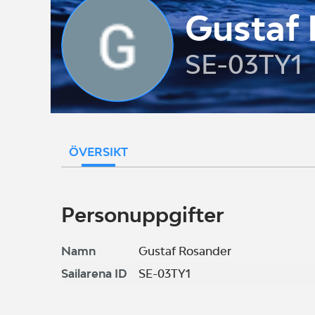
Gustaf
SE-03TY1
ÖVERSIKT
Personuppgifter
Namn
Gustaf Rosander
Sailarena ID
SE-03TY1