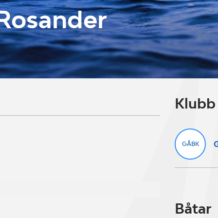
 Rosander
Klubb
G
GÅBK
Båtar