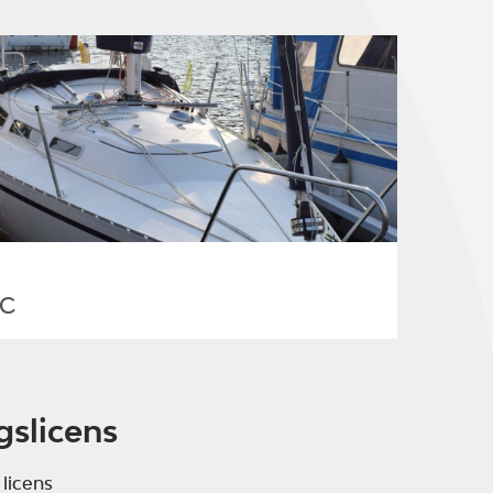
JC
gslicens
 licens