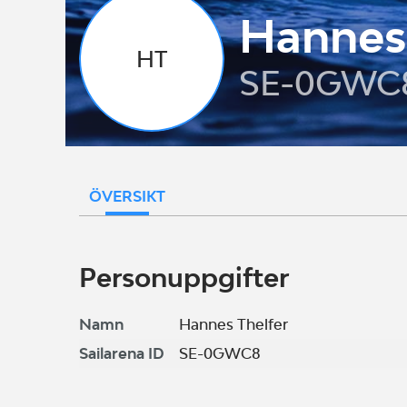
Hannes 
HT
SE-0GWC
ÖVERSIKT
Personuppgifter
Namn
Hannes Thelfer
Sailarena ID
SE-0GWC8