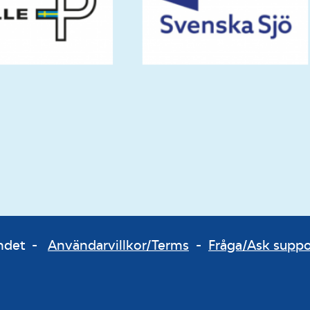
bundet -
Användarvillkor/Terms
-
Fråga/Ask supp