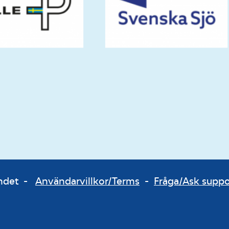
bundet -
Användarvillkor/Terms
-
Fråga/Ask supp