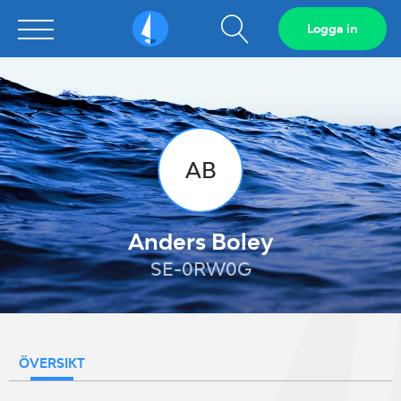
Visa
Logga in
Sailarena
sökfält
AB
Anders Boley
SE-0RW0G
ÖVERSIKT